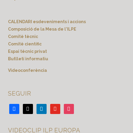
CALENDARI esdeveniments i accions
Composició de la Mesa de l'ILPE
Comitè tècnic
Comitè científic
Espai tècnic privat
Butlletí informatiu
Videoconferència
SEGUIR
Més
x
LinkedIn
Youtube
Indonèsia
informació
VIDEOCLIP ILP EUROPA