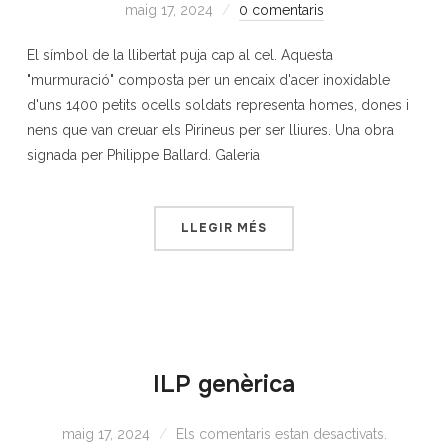
maig 17, 2024
0 comentaris
El símbol de la llibertat puja cap al cel. Aquesta
"murmuració" composta per un encaix d'acer inoxidable
d'uns 1400 petits ocells soldats representa homes, dones i
nens que van creuar els Pirineus per ser lliures. Una obra
signada per Philippe Ballard. Galeria
LLEGIR MÉS
ILP genèrica
maig 17, 2024
Els comentaris estan desactivats.