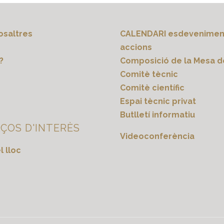
osaltres
CALENDARI esdeveniment
accions
?
Composició de la Mesa de
s
Comitè tècnic
Comitè científic
Espai tècnic privat
Butlletí informatiu
ÇOS D'INTERÈS
Videoconferència
 lloc