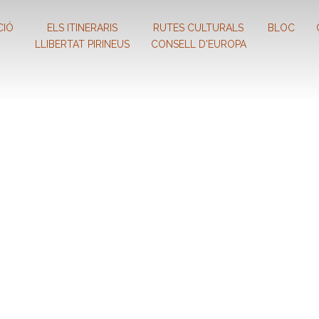
CIÓ
ELS ITINERARIS
RUTES CULTURALS
BLOC
LLIBERTAT PIRINEUS
CONSELL D'EUROPA