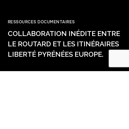
RESSOURCES DOCUMENTAIRES
COLLABORATION INÉDITE ENTRE
LE ROUTARD ET LES ITINÉRAIRES
LIBERTÉ PYRÉNÉES EUROPE.
Webmaster Luis Almodovar
avril 4, 2025
Le bureau de l’Association a validé le principe d’une
collaboration inédite avec le Guide du Routard® et
les éditions Hachette pour la parution en octobre 2025